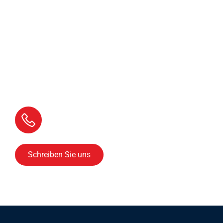
Kontaktieren Sie uns,
wir beraten Sie gerne!
Rufen Sie uns an
05609 9933
Schreiben Sie uns