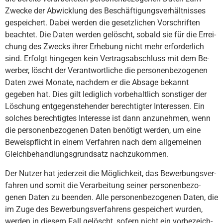
Zwecke der Abwick­lung des Beschäf­tigungs­ver­hält­nis­ses
gespeichert. Dabei werden die gesetz­lichen Vor­schrif­ten
beachtet. Die Daten werden gelöscht, sobald sie für die Er­rei­
chung des Zwecks ihrer Erhe­bung nicht mehr erfor­der­lich
sind. Erfolgt hingegen kein Ver­trags­ab­schluss mit dem Be­
wer­ber, löscht der Ver­ant­wort­liche die per­sonen­bezo­genen
Daten zwei Monate, nachdem er die Absage bekannt
gegeben hat. Dies gilt ledig­lich vorbe­halt­lich sons­tiger der
Löschung ent­gegen­stehen­der berech­tigter Inter­essen. Ein
solches berech­tigtes Inter­esse ist dann anzu­nehmen, wenn
die per­sonen­bezo­genen Daten benö­tigt werden, um eine
Beweis­pflicht in einem Ver­fah­ren nach dem allge­mei­nen
Gleich­behand­lungs­grund­satz nach­zu­kommen.
Der Nutzer hat jederzeit die Mög­lich­keit, das Bewer­bungs­ver­
fah­ren und somit die Ver­ar­bei­tung seiner per­sonen­bezo­
genen Daten zu beenden. Alle per­sonen­bezo­genen Daten, die
im Zuge des Bewer­bungs­ver­fah­rens gespei­chert wurden,
werden in diesem Fall gelöscht, sofern nicht ein vor­be­zeich­