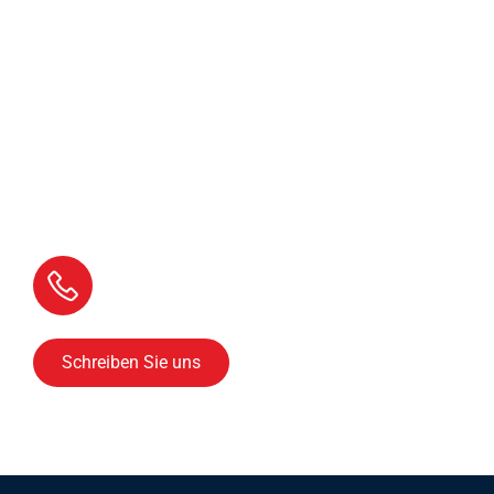
Kontaktieren Sie uns,
wir beraten Sie gerne!
Rufen Sie uns an
05609 9933
Schreiben Sie uns